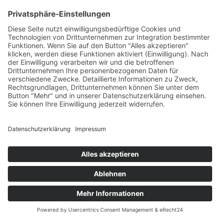
+49 7422 240693
Ein Produkt von SYNTURA - Emotion,
Spaß und Herausforderung
Widerrufsbelehrung
AGB
Impressum
Datenschutz­
© Hirschgrund Zipline Area
Vertrag widerrufen