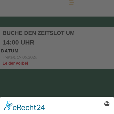
BUCHE DEN ZEITSLOT UM
14:00 UHR
DATUM
Freitag, 19.06.2026
Leider vorbei
KONTAKT
service@hirschgrund-zipline.de