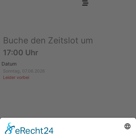
Buche den Zeitslot um
17:00 Uhr
Datum
Sonntag, 07.06.2026
Leider vorbei
KONTAKT
service@hirschgrund-zipline.de