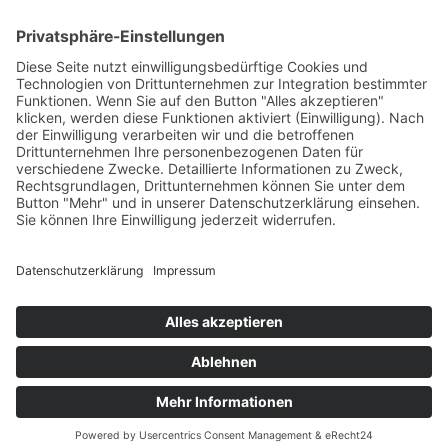
+49 7422 240693
Ein Produkt von SYNTURA - Emotion,
Spaß und Herausforderung
Widerrufsbelehrung
AGB
Impressum
Datenschutz­
© Hirschgrund Zipline Area
Vertrag widerrufen