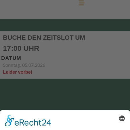
BUCHE DEN ZEITSLOT UM
17:00 UHR
DATUM
Sonntag, 05.07.2026
Leider vorbei
KONTAKT
service@hirschgrund-zipline.de