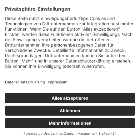
+49 7422 240693
Ein Produkt von SYNTURA - Emotion,
Spaß und Herausforderung
Widerrufsbelehrung
AGB
Impressum
Datenschutz­
© Hirschgrund Zipline Area
Vertrag widerrufen