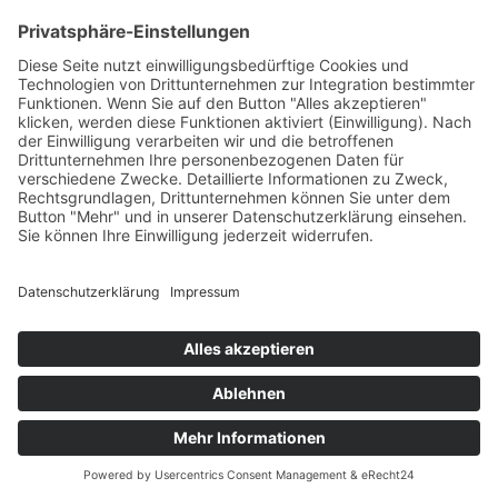
+49 7422 240693
Ein Produkt von SYNTURA - Emotion,
Spaß und Herausforderung
Widerrufsbelehrung
AGB
Impressum
Datenschutz­
© Hirschgrund Zipline Area
Vertrag widerrufen