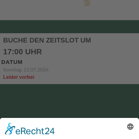
BUCHE DEN ZEITSLOT UM
17:00 UHR
DATUM
Sonntag, 12.07.2026
Leider vorbei
KONTAKT
service@hirschgrund-zipline.de