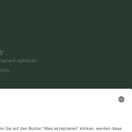
T
chgrund-zipline.de
0693
Impressum
Datenschutz­