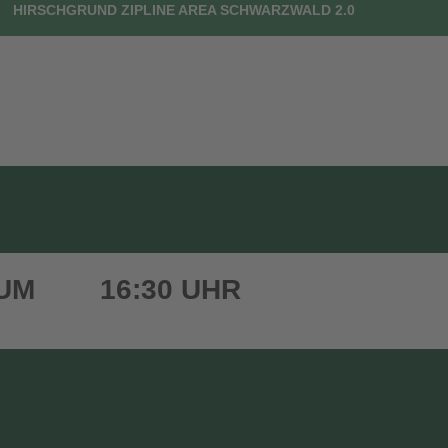
HIRSCHGRUND ZIPLINE AREA SCHWARZWALD 2.0
UTSCHEINE
DEIN BESUCH
FAQ
KONTAKT
 UM
16:30 UHR