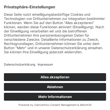
+49 7422 240693
Ein Produkt von SYNTURA - Emotion,
Spaß und Herausforderung
Widerrufsbelehrung
AGB
Impressum
Datenschutz­
© Hirschgrund Zipline Area
Vertrag widerrufen