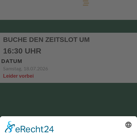
BUCHE DEN ZEITSLOT UM
16:30 UHR
DATUM
Samstag, 18.07.2026
Leider vorbei
KONTAKT
service@hirschgrund-zipline.de