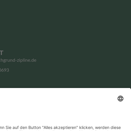
T
chgrund-zipline.de
0693
Impressum
Datenschutz­