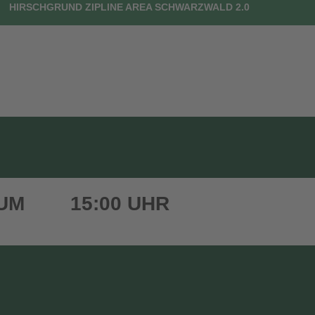
HIRSCHGRUND ZIPLINE AREA SCHWARZWALD 2.0
UTSCHEINE
DEIN BESUCH
FAQ
KONTAKT
 UM
15:00 UHR