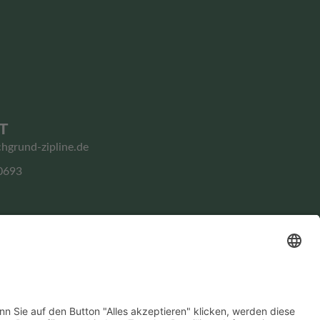
T
chgrund-zipline.de
0693
Impressum
Datenschutz­