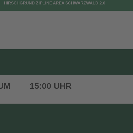
HIRSCHGRUND ZIPLINE AREA SCHWARZWALD 2.0
UTSCHEINE
DEIN BESUCH
FAQ
KONTAKT
 UM
15:00 UHR