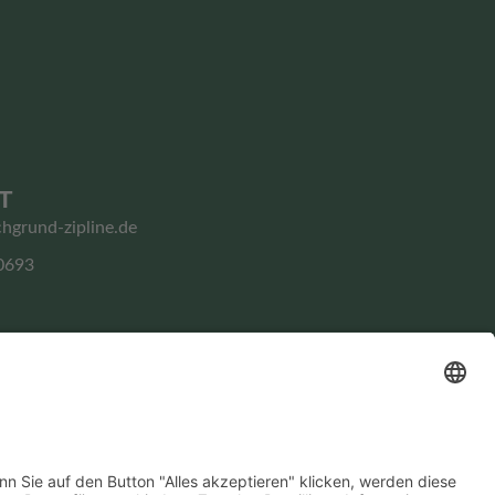
T
chgrund-zipline.de
0693
Impressum
Datenschutz­