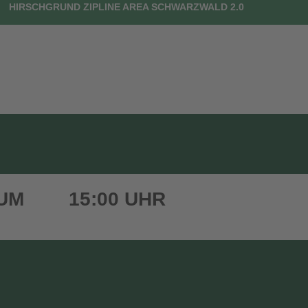
HIRSCHGRUND ZIPLINE AREA SCHWARZWALD 2.0
UTSCHEINE
DEIN BESUCH
FAQ
KONTAKT
 UM
15:00 UHR