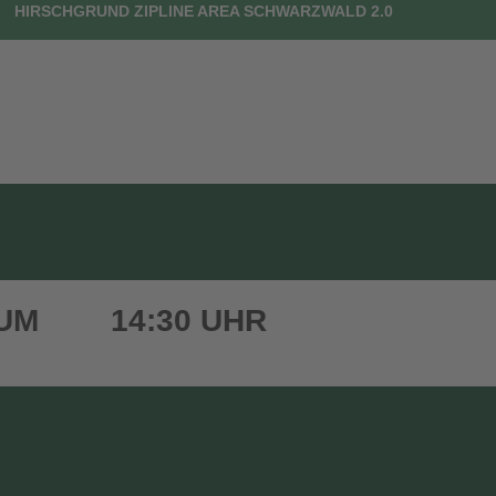
HIRSCHGRUND ZIPLINE AREA SCHWARZWALD 2.0
UTSCHEINE
DEIN BESUCH
FAQ
KONTAKT
 UM
14:30 UHR