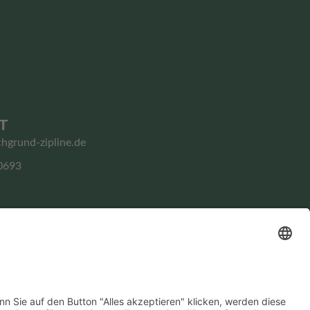
T
chgrund-zipline.de
0693
Impressum
Datenschutz­