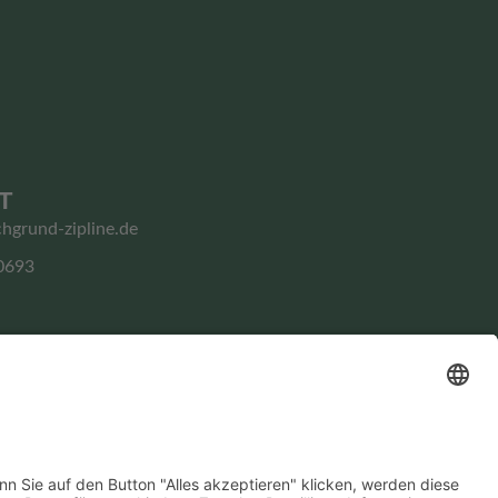
T
chgrund-zipline.de
0693
Impressum
Datenschutz­