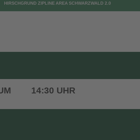
HIRSCHGRUND ZIPLINE AREA SCHWARZWALD 2.0
UTSCHEINE
DEIN BESUCH
FAQ
KONTAKT
 UM
14:30 UHR