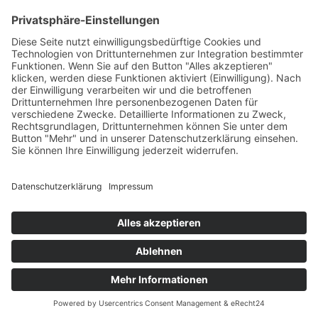
+49 7422 240693
Ein Produkt von SYNTURA - Emotion,
Spaß und Herausforderung
Widerrufsbelehrung
AGB
Impressum
Datenschutz­
© Hirschgrund Zipline Area
Vertrag widerrufen