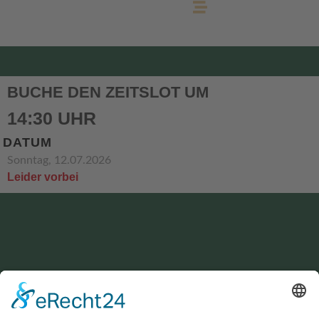
BUCHE DEN ZEITSLOT UM
14:30 UHR
DATUM
Sonntag, 12.07.2026
Leider vorbei
KONTAKT
service@hirschgrund-zipline.de