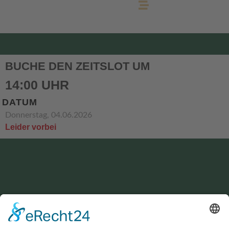
BUCHE DEN ZEITSLOT UM
14:00 UHR
DATUM
Donnerstag, 04.06.2026
Leider vorbei
KONTAKT
service@hirschgrund-zipline.de