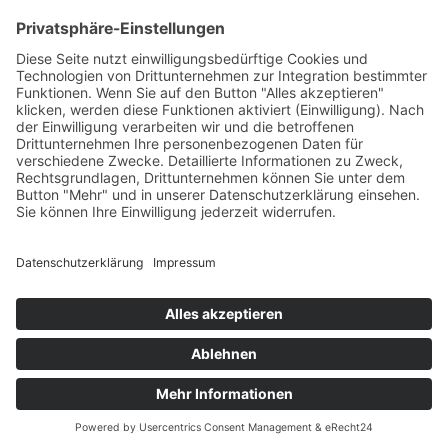
+49 7422 240693
Ein Produkt von SYNTURA - Emotion,
Spaß und Herausforderung
Widerrufsbelehrung
AGB
Impressum
Datenschutz­
© Hirschgrund Zipline Area
Vertrag widerrufen