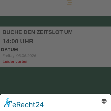
BUCHE DEN ZEITSLOT UM
14:00 UHR
DATUM
Freitag, 05.06.2026
Leider vorbei
KONTAKT
service@hirschgrund-zipline.de