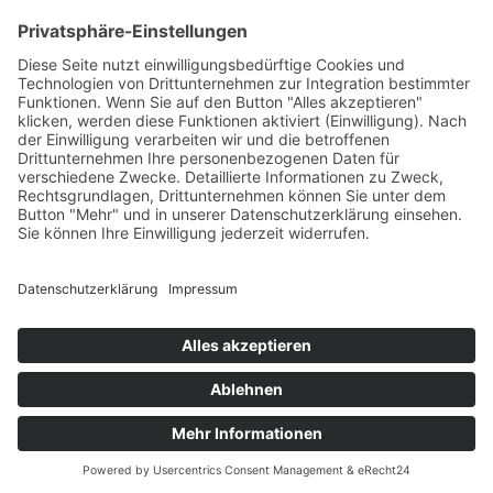
+49 7422 240693
Ein Produkt von SYNTURA - Emotion,
Spaß und Herausforderung
Widerrufsbelehrung
AGB
Impressum
Datenschutz­
© Hirschgrund Zipline Area
Vertrag widerrufen