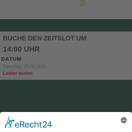
BUCHE DEN ZEITSLOT UM
14:00 UHR
DATUM
Dienstag, 09.06.2026
Leider vorbei
KONTAKT
service@hirschgrund-zipline.de