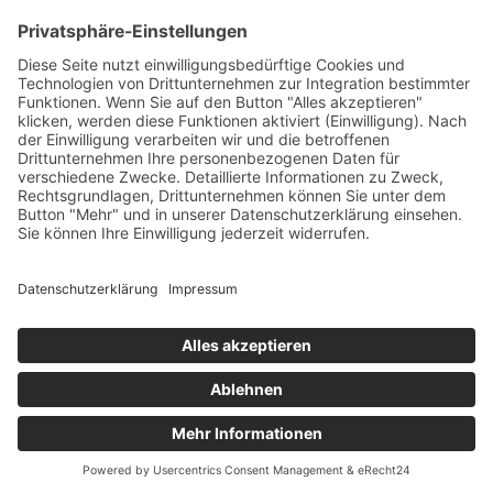
+49 7422 240693
Ein Produkt von SYNTURA - Emotion,
Spaß und Herausforderung
Widerrufsbelehrung
AGB
Impressum
Datenschutz­
© Hirschgrund Zipline Area
Vertrag widerrufen