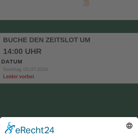
BUCHE DEN ZEITSLOT UM
14:00 UHR
DATUM
Sonntag, 05.07.2026
Leider vorbei
KONTAKT
service@hirschgrund-zipline.de