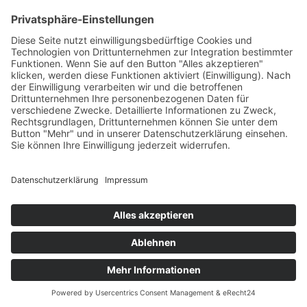
+49 7422 240693
Ein Produkt von SYNTURA - Emotion,
Spaß und Herausforderung
Widerrufsbelehrung
AGB
Impressum
Datenschutz­
© Hirschgrund Zipline Area
Vertrag widerrufen