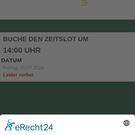
BUCHE DEN ZEITSLOT UM
14:00 UHR
DATUM
Freitag, 10.07.2026
Leider vorbei
KONTAKT
service@hirschgrund-zipline.de