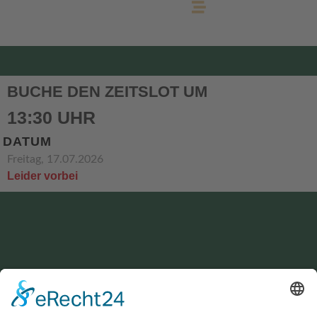
BUCHE DEN ZEITSLOT UM
13:30 UHR
DATUM
Freitag, 17.07.2026
Leider vorbei
KONTAKT
service@hirschgrund-zipline.de