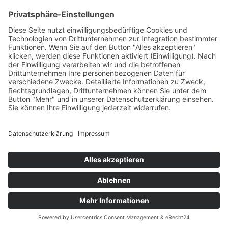
+49 7422 240693
Ein Produkt von SYNTURA - Emotion,
Spaß und Herausforderung
Widerrufsbelehrung
AGB
Impressum
Datenschutz­
© Hirschgrund Zipline Area
Vertrag widerrufen