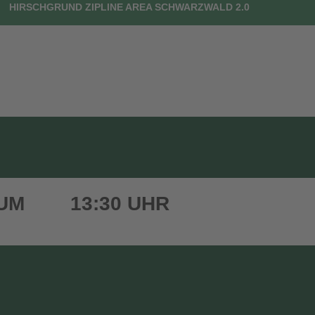
HIRSCHGRUND ZIPLINE AREA SCHWARZWALD 2.0
UTSCHEINE
DEIN BESUCH
FAQ
KONTAKT
 UM
13:30 UHR