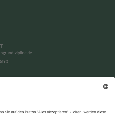
T
chgrund-zipline.de
0693
Impressum
Datenschutz­