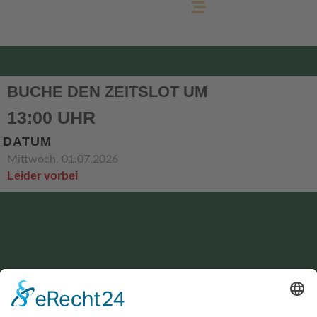
BUCHE DEN ZEITSLOT UM
13:00 UHR
DATUM
Mittwoch, 01.07.2026
Leider vorbei
KONTAKT
service@hirschgrund-zipline.de