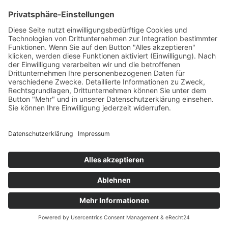
+49 7422 240693
Ein Produkt von SYNTURA - Emotion,
Spaß und Herausforderung
Widerrufsbelehrung
AGB
Impressum
Datenschutz­
© Hirschgrund Zipline Area
Vertrag widerrufen