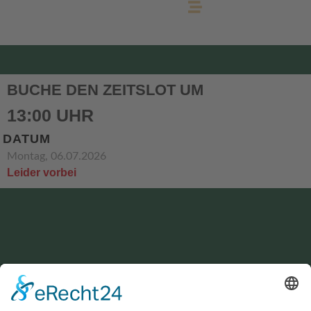
BUCHE DEN ZEITSLOT UM
13:00 UHR
DATUM
Montag, 06.07.2026
Leider vorbei
KONTAKT
service@hirschgrund-zipline.de