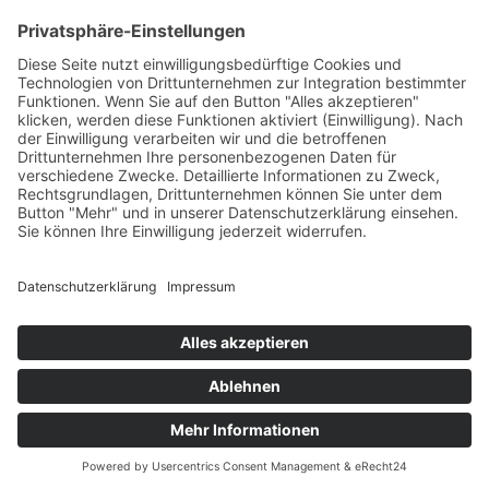
+49 7422 240693
Ein Produkt von SYNTURA - Emotion,
Spaß und Herausforderung
Widerrufsbelehrung
AGB
Impressum
Datenschutz­
© Hirschgrund Zipline Area
Vertrag widerrufen