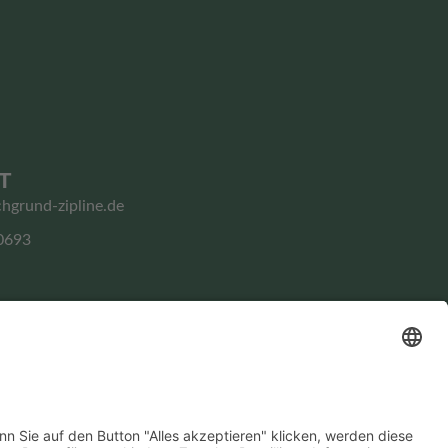
T
chgrund-zipline.de
0693
Impressum
Datenschutz­