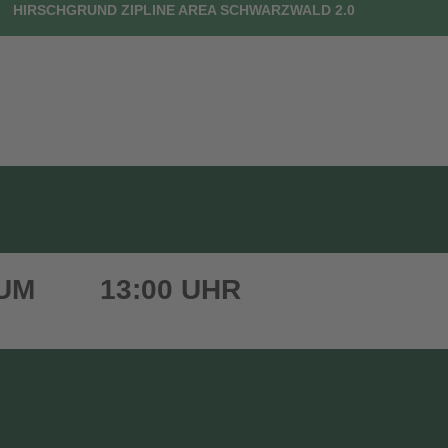
HIRSCHGRUND ZIPLINE AREA SCHWARZWALD 2.0
UTSCHEINE
DEIN BESUCH
FAQ
KONTAKT
 UM
13:00 UHR