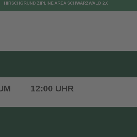
HIRSCHGRUND ZIPLINE AREA SCHWARZWALD 2.0
UTSCHEINE
DEIN BESUCH
FAQ
KONTAKT
 UM
12:00 UHR