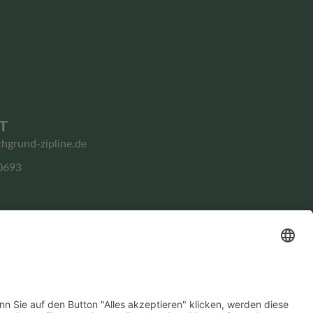
T
chgrund-zipline.de
0693
Impressum
Datenschutz­