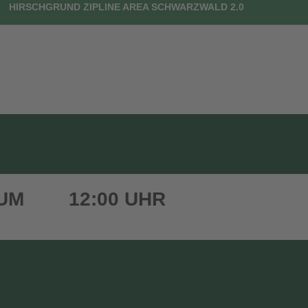
HIRSCHGRUND ZIPLINE AREA SCHWARZWALD 2.0
UTSCHEINE
DEIN BESUCH
FAQ
KONTAKT
 UM
12:00 UHR