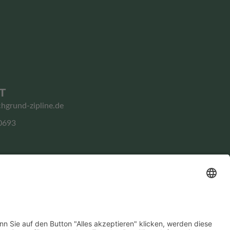
T
chgrund-zipline.de
0693
Impressum
Datenschutz­