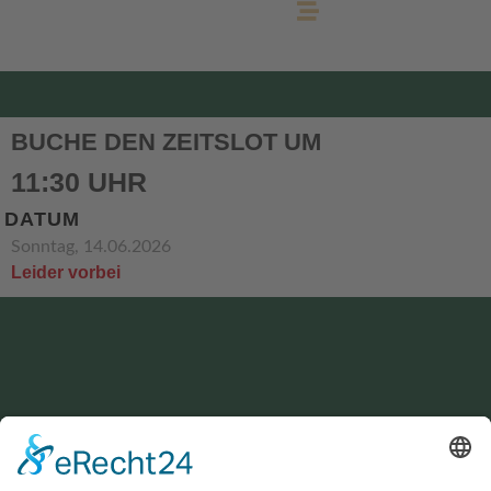
BUCHE DEN ZEITSLOT UM
11:30 UHR
DATUM
Sonntag, 14.06.2026
Leider vorbei
KONTAKT
service@hirschgrund-zipline.de