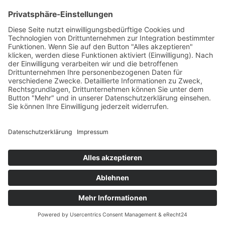
+49 7422 240693
Ein Produkt von SYNTURA - Emotion,
Spaß und Herausforderung
Widerrufsbelehrung
AGB
Impressum
Datenschutz­
© Hirschgrund Zipline Area
Vertrag widerrufen