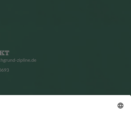
KT
chgrund-zipline.de
0693