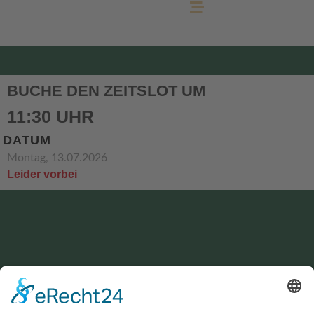
BUCHE DEN ZEITSLOT UM
11:30 UHR
DATUM
Montag, 13.07.2026
Leider vorbei
KONTAKT
service@hirschgrund-zipline.de