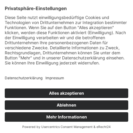
+49 7422 240693
Ein Produkt von SYNTURA - Emotion,
Spaß und Herausforderung
Widerrufsbelehrung
AGB
Impressum
Datenschutz­
© Hirschgrund Zipline Area
Vertrag widerrufen