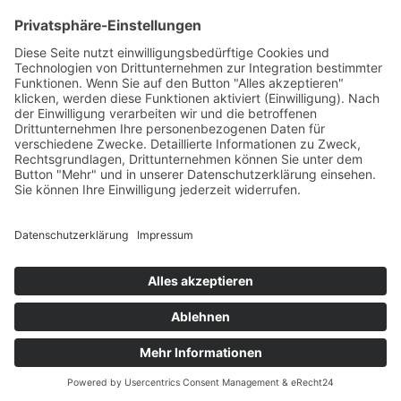
+49 7422 240693
Ein Produkt von SYNTURA - Emotion,
Spaß und Herausforderung
Widerrufsbelehrung
AGB
Impressum
Datenschutz­
© Hirschgrund Zipline Area
Vertrag widerrufen