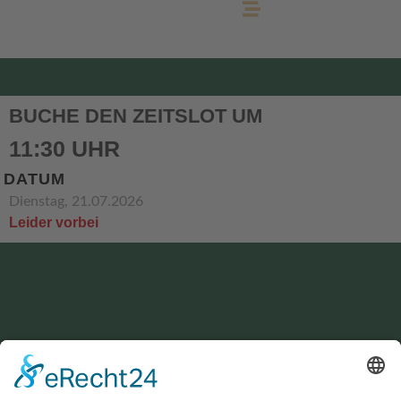
BUCHE DEN ZEITSLOT UM
11:30 UHR
DATUM
Dienstag, 21.07.2026
Leider vorbei
KONTAKT
service@hirschgrund-zipline.de