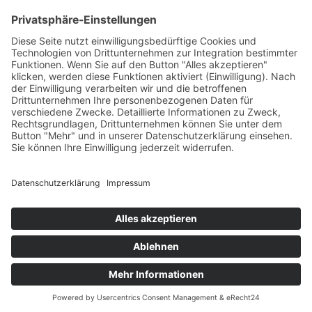
+49 7422 240693
Ein Produkt von SYNTURA - Emotion,
Spaß und Herausforderung
Widerrufsbelehrung
AGB
Impressum
Datenschutz­
© Hirschgrund Zipline Area
Vertrag widerrufen