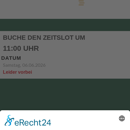
BUCHE DEN ZEITSLOT UM
11:00 UHR
DATUM
Samstag, 06.06.2026
Leider vorbei
KONTAKT
service@hirschgrund-zipline.de