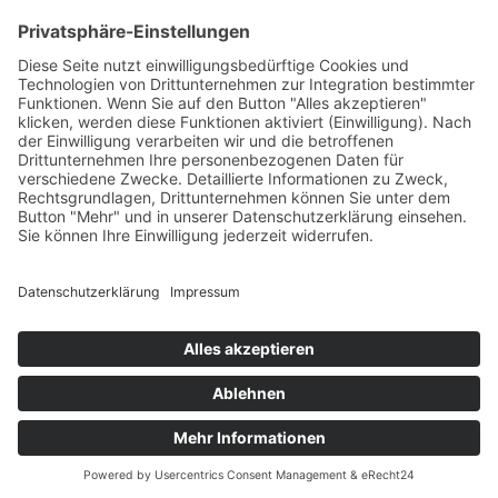
+49 7422 240693
Ein Produkt von SYNTURA - Emotion,
Spaß und Herausforderung
Widerrufsbelehrung
AGB
Impressum
Datenschutz­
© Hirschgrund Zipline Area
Vertrag widerrufen