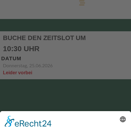
BUCHE DEN ZEITSLOT UM
10:30 UHR
DATUM
Donnerstag, 25.06.2026
Leider vorbei
KONTAKT
service@hirschgrund-zipline.de