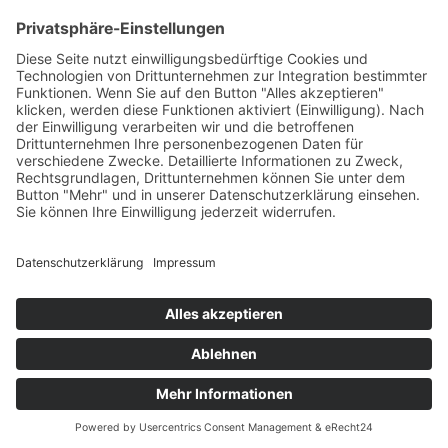
+49 7422 240693
Ein Produkt von SYNTURA - Emotion,
Spaß und Herausforderung
Widerrufsbelehrung
AGB
Impressum
Datenschutz­
© Hirschgrund Zipline Area
Vertrag widerrufen