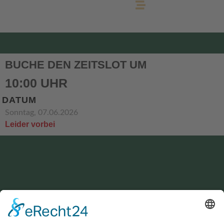
BUCHE DEN ZEITSLOT UM
10:00 UHR
DATUM
Sonntag, 07.06.2026
Leider vorbei
KONTAKT
service@hirschgrund-zipline.de