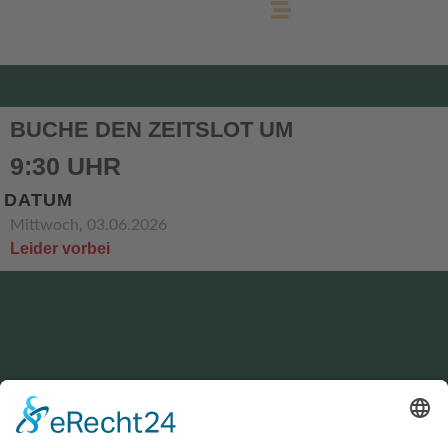
BUCHE DEN ZEITSLOT UM
9:30 UHR
DATUM
Mittwoch, 03.06.2026
Leider vorbei
KONTAKT
service@hirschgrund-zipline.de