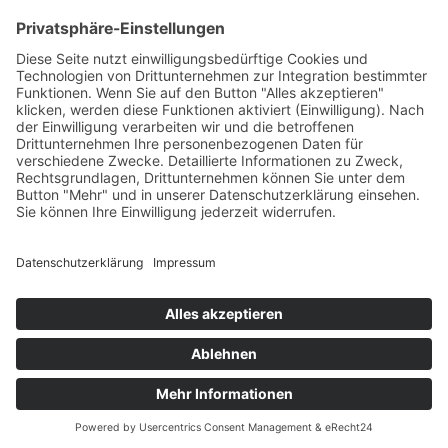
+49 7422 240693
Ein Produkt von SYNTURA - Emotion,
Spaß und Herausforderung
Widerrufsbelehrung
AGB
Impressum
Datenschutz­
© Hirschgrund Zipline Area
Vertrag widerrufen