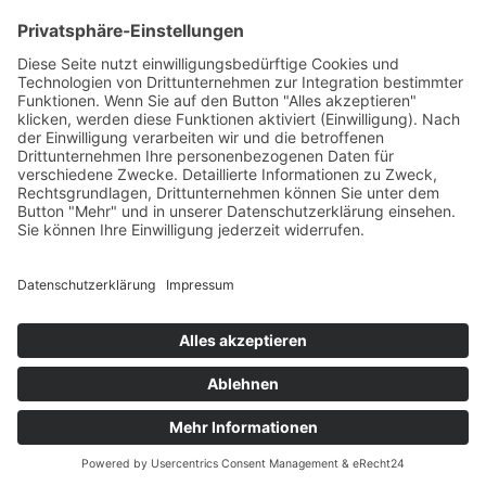
+49 7422 240693
Ein Produkt von SYNTURA - Emotion,
Spaß und Herausforderung
Widerrufsbelehrung
AGB
Impressum
Datenschutz­
© Hirschgrund Zipline Area
Vertrag widerrufen