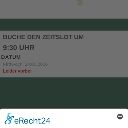
BUCHE DEN ZEITSLOT UM
9:30 UHR
DATUM
Mittwoch, 24.06.2026
Leider vorbei
KONTAKT
service@hirschgrund-zipline.de