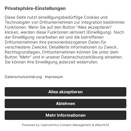
+49 7422 240693
Ein Produkt von SYNTURA - Emotion,
Spaß und Herausforderung
Widerrufsbelehrung
AGB
Impressum
Datenschutz­
© Hirschgrund Zipline Area
Vertrag widerrufen