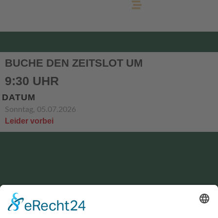
BUCHE DEN ZEITSLOT UM
9:30 UHR
DATUM
Sonntag, 05.07.2026
Leider vorbei
KONTAKT
service@hirschgrund-zipline.de