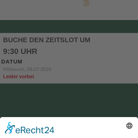
BUCHE DEN ZEITSLOT UM
9:30 UHR
DATUM
Mittwoch, 08.07.2026
Leider vorbei
KONTAKT
service@hirschgrund-zipline.de