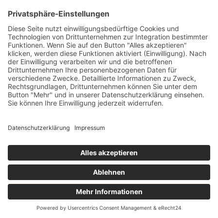
+49 7422 240693
Ein Produkt von SYNTURA - Emotion,
Spaß und Herausforderung
Widerrufsbelehrung
AGB
Impressum
Datenschutz­
© Hirschgrund Zipline Area
Vertrag widerrufen