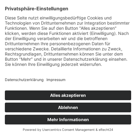
+49 7422 240693
Ein Produkt von SYNTURA - Emotion,
Spaß und Herausforderung
Widerrufsbelehrung
AGB
Impressum
Datenschutz­
© Hirschgrund Zipline Area
Vertrag widerrufen