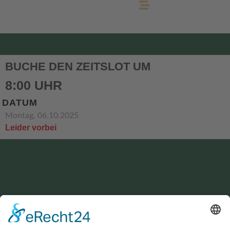
BUCHE DEN ZEITSLOT UM
8:00 UHR
DATUM
Montag, 06.10.2025
Leider vorbei
KONTAKT
service@hirschgrund-zipline.de