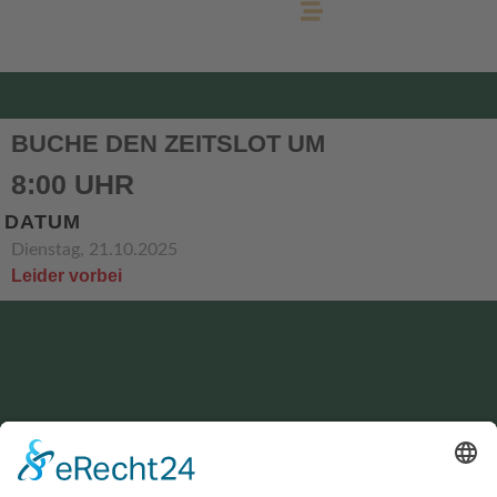
BUCHE DEN ZEITSLOT UM
8:00 UHR
DATUM
Dienstag, 21.10.2025
Leider vorbei
KONTAKT
service@hirschgrund-zipline.de