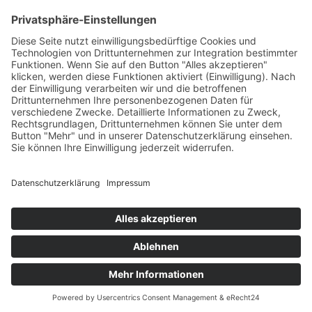
+49 7422 240693
Ein Produkt von SYNTURA - Emotion,
Spaß und Herausforderung
Widerrufsbelehrung
AGB
Impressum
Datenschutz­
© Hirschgrund Zipline Area
Vertrag widerrufen